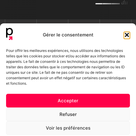
Gérer le consentement
Nous contacter
Pour offrir les meilleures expériences, nous utilisons des technologies
telles que les cookies pour stocker et/ou accéder aux informations des
appareils. Le fait de consentir à ces technologies nous permettra de
traiter des données telles que le comportement de navigation ou les ID
uniques sur ce site. Le fait de ne pas consentir ou de retirer son
consentement peut avoir un effet négatif sur certaines caractéristiques
et fonctions.
04 78 41 79 66
contact@podiumcommunication.fr
Accepter
8 Bd des Brotteaux, 69006 Lyon
Refuser
© 2026 – Podium Agence digital Lyon –
Mentions légales
–
Blog
Voir les préférences